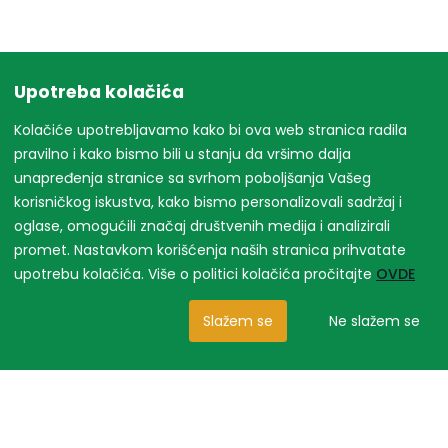
Upotreba kolačića
Kolačiće upotrebljavamo kako bi ova web stranica radila
pravilno i kako bismo bili u stanju da vršimo dalja
unapređenja stranice sa svrhom poboljšanja Vašeg
korisničkog iskustva, kako bismo personalizovali sadržaj i
oglase, omogućili značaj društvenih medija i analizirali
promet. Nastavkom korišćenja naših stranica prihvatate
upotrebu kolačića. Više o politici kolačića pročitajte
OVDE
Slažem se
Ne slažem se