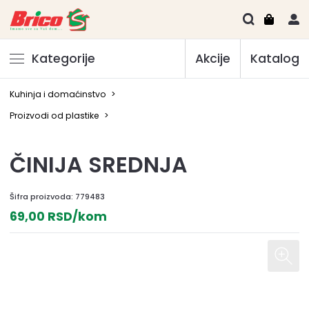
Kategorije
Akcije
Katalog
Kuhinja i domaćinstvo
>
Proizvodi od plastike
>
ČINIJA SREDNJA
Šifra proizvoda:
779483
69,00 RSD/kom