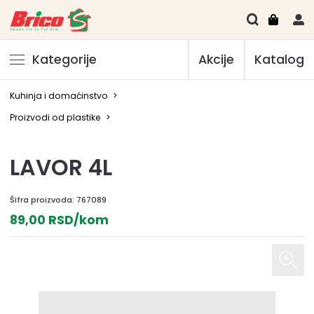
Kategorije
Akcije
Katalog
Kuhinja i domaćinstvo
>
Proizvodi od plastike
>
LAVOR 4L
Šifra proizvoda:
767089
89,00 RSD/kom