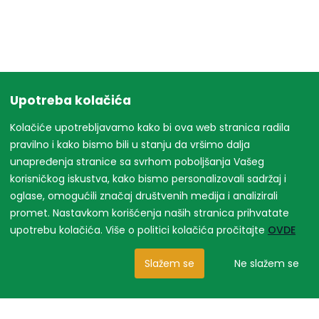
Upotreba kolačića
Kolačiće upotrebljavamo kako bi ova web stranica radila
pravilno i kako bismo bili u stanju da vršimo dalja
unapređenja stranice sa svrhom poboljšanja Vašeg
korisničkog iskustva, kako bismo personalizovali sadržaj i
oglase, omogućili značaj društvenih medija i analizirali
promet. Nastavkom korišćenja naših stranica prihvatate
upotrebu kolačića. Više o politici kolačića pročitajte
OVDE
Slažem se
Ne slažem se