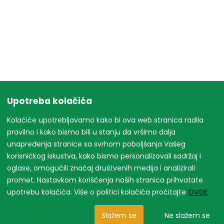
Upotreba kolačića
Kolačiće upotrebljavamo kako bi ova web stranica radila
pravilno i kako bismo bili u stanju da vršimo dalja
unapređenja stranice sa svrhom poboljšanja Vašeg
korisničkog iskustva, kako bismo personalizovali sadržaj i
oglase, omogućili značaj društvenih medija i analizirali
promet. Nastavkom korišćenja naših stranica prihvatate
upotrebu kolačića. Više o politici kolačića pročitajte
OVDE
Slažem se
Ne slažem se