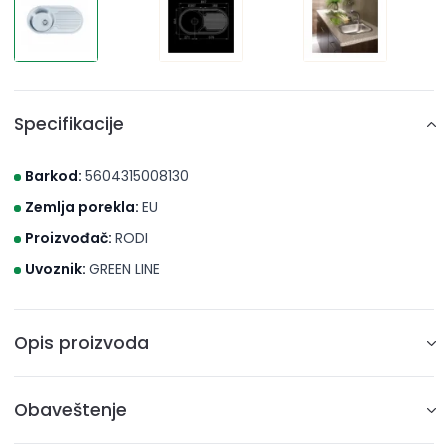
Specifikacije
Barkod:
5604315008130
Zemlja porekla:
EU
Proizvođač:
RODI
Uvoznik:
GREEN LINE
Opis proizvoda
Sudopera RODI-SEMI DUETO MAT 840x440 BE-115
Obaveštenje
• Dimenzije: 780x435mm
• Dubina: 145mm