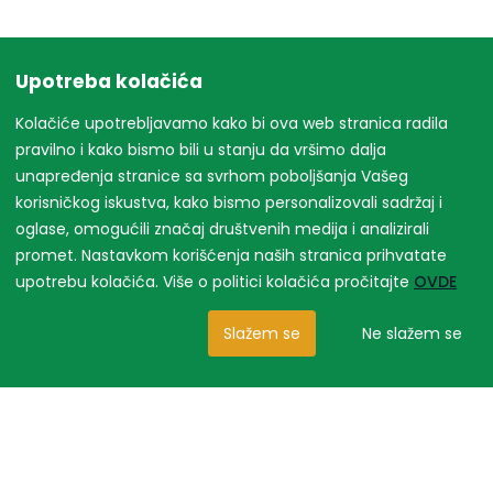
Upotreba kolačića
Kolačiće upotrebljavamo kako bi ova web stranica radila
pravilno i kako bismo bili u stanju da vršimo dalja
unapređenja stranice sa svrhom poboljšanja Vašeg
korisničkog iskustva, kako bismo personalizovali sadržaj i
oglase, omogućili značaj društvenih medija i analizirali
promet. Nastavkom korišćenja naših stranica prihvatate
upotrebu kolačića. Više o politici kolačića pročitajte
OVDE
Slažem se
Ne slažem se