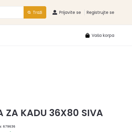
Traži
Prijavite se
Registrujte se
Vaša korpa
 ZA KADU 36X80 SIVA
a:
679636