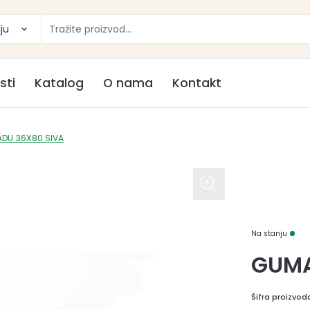
ju
sti
Katalog
O nama
Kontakt
ADU 36X80 SIVA
Na stanju
GUMA
Šifra proizvod