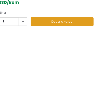
 RSD/kom
čina
+
Dodaj u korpu