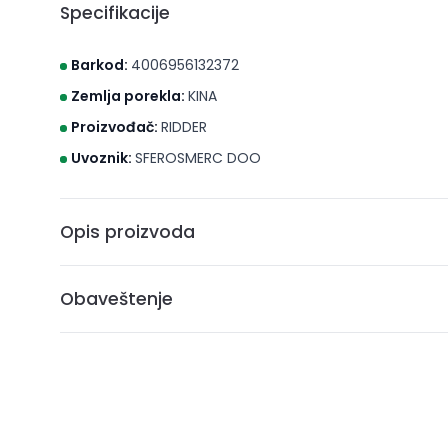
Specifikacije
Barkod:
4006956132372
Zemlja porekla:
KINA
Proizvođač:
RIDDER
Uvoznik:
SFEROSMERC DOO
Opis proizvoda
GUMA ZA KADU, 36X80, BOJA SIVA
Obaveštenje
* Brico S d.o.o. Novi Sad nastoji da cene, fotografije i opis
može da garantuje da su svi podaci apsolutno ispravni. A
ne podrazumeva da su dostupni u svakom trenutku.
** Sve cene su sa uračunatim PDV-om, plaćanje se vrši i