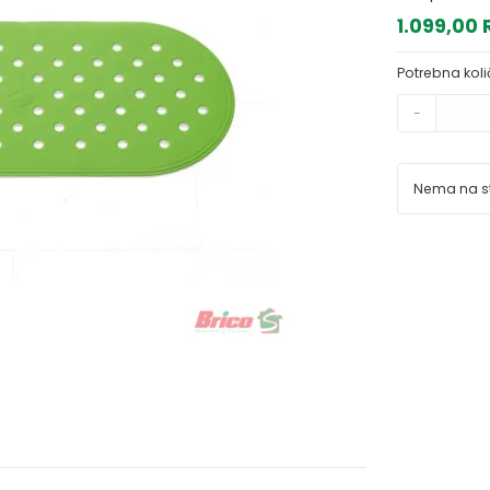
1.099,00
Potrebna koli
-
Nema na s