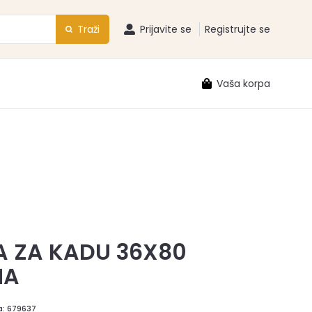
Traži
Prijavite se
Registrujte se
Vaša korpa
 ZA KADU 36X80
NA
a:
679637