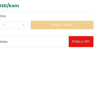
 RSD/kom
čina
+
Dodaj u korpu
tanju
POŠALJI UPIT