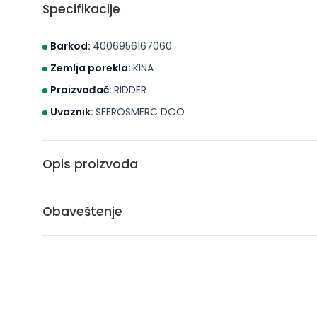
Specifikacije
Barkod:
4006956167060
Zemlja porekla:
KINA
Proizvođač:
RIDDER
Uvoznik:
SFEROSMERC DOO
Opis proizvoda
GUMA ZA KADU, 36X80,BOJA ZELENA, RIDDER
Obaveštenje
* Brico S d.o.o. Novi Sad nastoji da cene, fotografije i opis
može da garantuje da su svi podaci apsolutno ispravni. A
ne podrazumeva da su dostupni u svakom trenutku.
** Sve cene su sa uračunatim PDV-om, plaćanje se vrši i