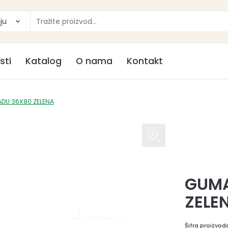
ju
sti
Katalog
O nama
Kontakt
ADU 36X80 ZELENA
GUMA
ZELE
Šifra proizvod