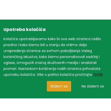
Upotreba kolačića
Kolačiće upotrebljavamo kako bi ova web stranica radila
pravilno i kako bismo bili u stanju da vršimo dalja
unapređenja stranice sa svrhom poboljšanja Vašeg
korisničkog iskustva, kako bismo personalizovali sadržaj i
oglase, omogućili značaj društvenih medija i analizirali
promet. Nastavkom korišćenja naših stranica prihvatate
upotrebu kolačića. Više o politici kolačića pročitajte
OVDE
Slažem se
Ne slažem se