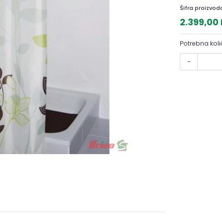
Šifra proizvod
2.399,00
Potrebna koli
-