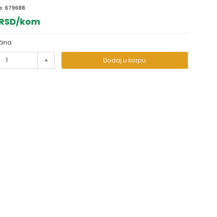
a:
679688
 RSD/kom
čina
+
Dodaj u korpu