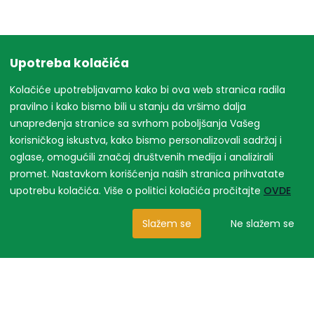
Upotreba kolačića
Kolačiće upotrebljavamo kako bi ova web stranica radila
pravilno i kako bismo bili u stanju da vršimo dalja
unapređenja stranice sa svrhom poboljšanja Vašeg
korisničkog iskustva, kako bismo personalizovali sadržaj i
oglase, omogućili značaj društvenih medija i analizirali
promet. Nastavkom korišćenja naših stranica prihvatate
upotrebu kolačića. Više o politici kolačića pročitajte
OVDE
Slažem se
Ne slažem se