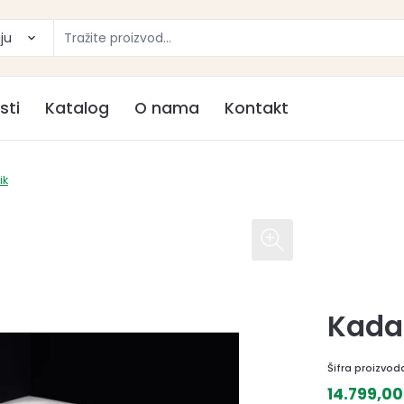
ju
sti
Katalog
O nama
Kontakt
ik
Kada 
Šifra proizvod
14.799,0