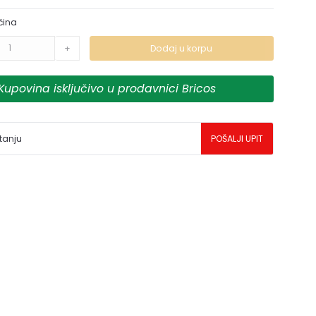
čina
+
Dodaj u korpu
Kupovina isključivo u prodavnici Bricos
tanju
POŠALJI UPIT