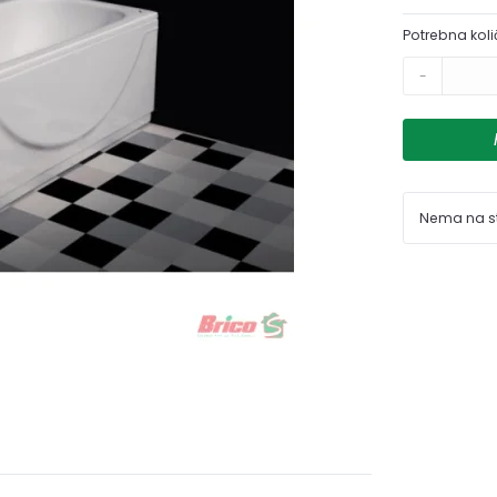
Potrebna koli
-
Nema na s