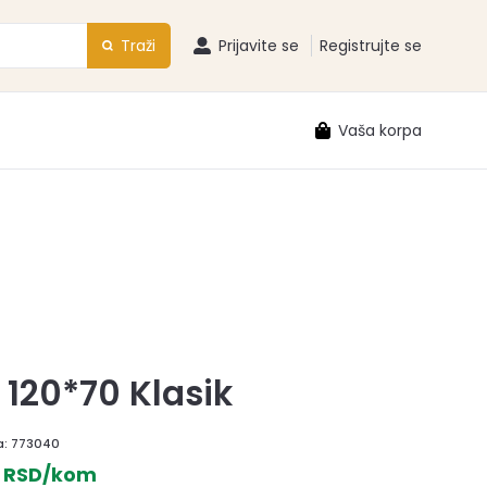
Traži
Prijavite se
Registrujte se
Vaša korpa
120*70 Klasik
a:
773040
0 RSD/kom