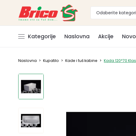
Odaberite kategori
Kategorije
Naslovna
Akcije
Novo
Naslovna
>
Kupatilo
>
Kade i tuš kabine
>
Kada 120*70 Klas