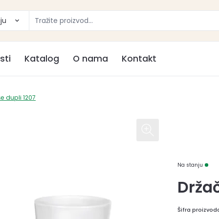
ju
sti
Katalog
O nama
Kontakt
e dupli 1207
Na stanju
Držač
Šifra proizvod