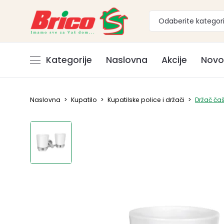
Odaberite kategori
Kategorije
Naslovna
Akcije
Novo
Naslovna
>
Kupatilo
>
Kupatilske police i držači
>
Držač čaš