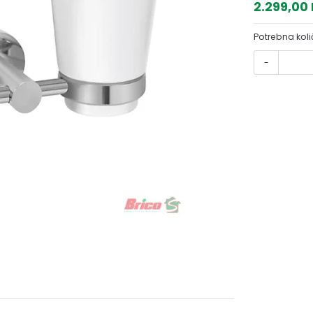
2.299,00
Potrebna koli
-