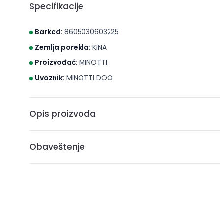
Specifikacije
Barkod:
8605030603225
Zemlja porekla:
KINA
Proizvođač:
MINOTTI
Uvoznik:
MINOTTI DOO
Opis proizvoda
Držač čaše dupli 1207
Obaveštenje
* Brico S d.o.o. Novi Sad nastoji da cene, fotografije i opis
može da garantuje da su svi podaci apsolutno ispravni. A
ne podrazumeva da su dostupni u svakom trenutku.
** Sve cene su sa uračunatim PDV-om, plaćanje se vrši i