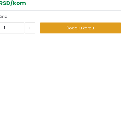
 RSD/kom
čina
+
Dodaj u korpu