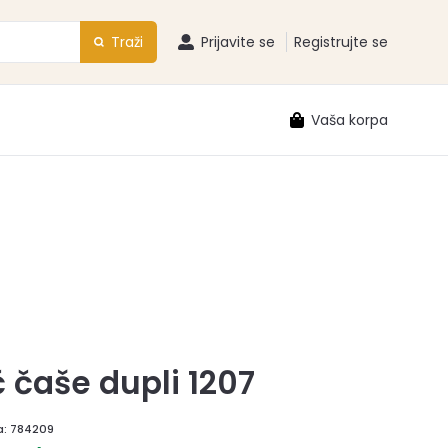
Traži
Prijavite se
Registrujte se
Vaša korpa
 čaše dupli 1207
a:
784209