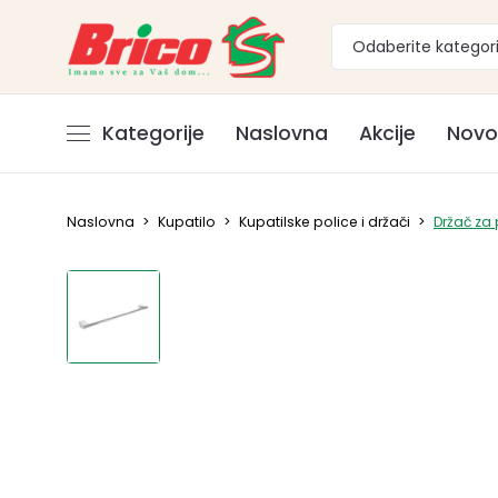
Odaberite kategori
Kategorije
Naslovna
Akcije
Novo
Naslovna
>
Kupatilo
>
Kupatilske police i držači
>
Držač za 