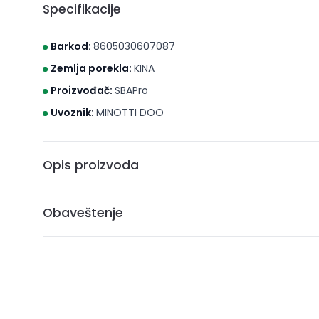
Specifikacije
Barkod:
8605030607087
Zemlja porekla:
KINA
Proizvođač:
SBAPro
Uvoznik:
MINOTTI DOO
Opis proizvoda
Držač za peškir – 60cm FA 1103
Obaveštenje
* Brico S d.o.o. Novi Sad nastoji da cene, fotografije i opis
može da garantuje da su svi podaci apsolutno ispravni. A
ne podrazumeva da su dostupni u svakom trenutku.
** Sve cene su sa uračunatim PDV-om, plaćanje se vrši i