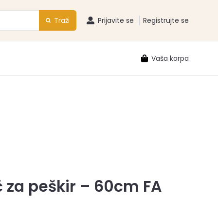
Traži
Prijavite se
Registrujte se
Vaša korpa
 za peškir – 60cm FA