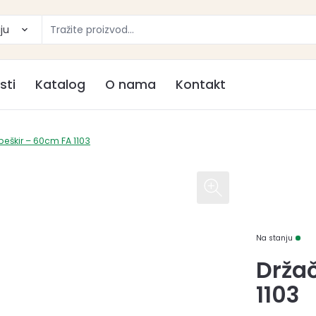
ju
sti
Katalog
O nama
Kontakt
peškir – 60cm FA 1103
Na stanju
Držač
1103