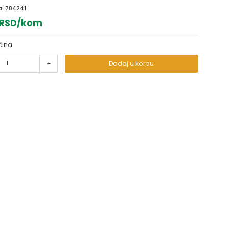
a:
784241
 RSD/kom
čina
+
Dodaj u korpu