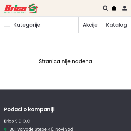
Kategorije
Akcije
Katalog
Stranica nije nađena
Podaci o kompaniji
Brico S D.O.O
Bul. vojvode Stepe 40, Novi Sad