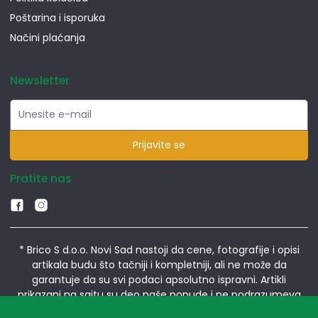
Poštarina i isporuka
Načini plaćanja
Newsletter
Prijavite se
Pratite nas
* Brico S d.o.o. Novi Sad nastoji da cene, fotografije i opisi
artikala budu što tačniji i kompletniji, ali ne može da
garantuje da su svi podaci apsolutno ispravni. Artikli
prikazani na sajtu su deo naše ponude i ne podrazumeva
da su dostupni u svakom trenutku.