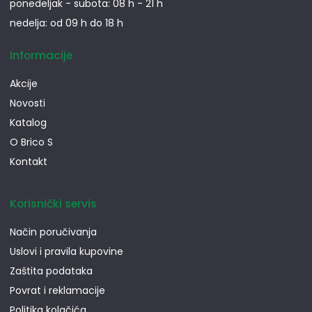
ponedeljak - subota: 08 h - 21 h
nedelja: od 09 h do 18 h
Informacije
Akcije
Novosti
Katalog
O Brico S
Kontakt
Korisnički servis
Način poručivanja
Uslovi i pravila kupovine
Zaštita podataka
Povrat i reklamacije
Politika kolačića