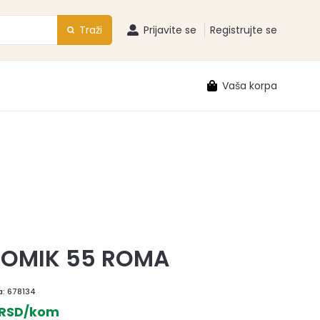
Traži
Prijavite se
Registrujte se
Vaša korpa
OMIK 55 ROMA
a:
678134
 RSD/kom