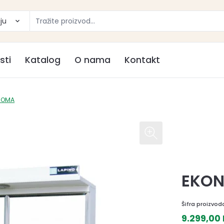
ju
sti
Katalog
O nama
Kontakt
ROMA
EKON
Šifra proizvod
9.299,00