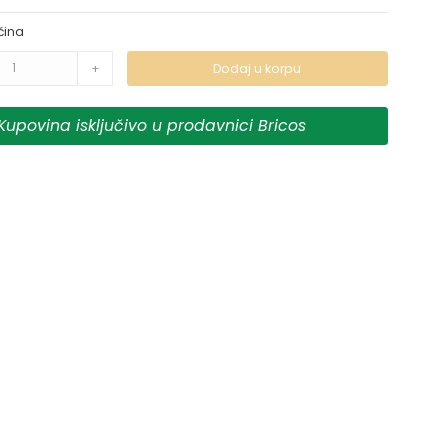
čina
+
Dodaj u korpu
Kupovina isključivo u prodavnici Bricos