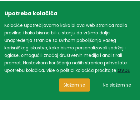
Upotreba kolačića
Kolačiće upotrebljavamo kako bi ova web stranica radila
pravilno i kako bismo bili u stanju da vršimo dalja
unapređenja stranice sa svrhom poboljšanja Vašeg
korisničkog iskustva, kako bismo personalizovali sadržaj i
oglase, omogućili značaj društvenih medija i analizirali
promet. Nastavkom korišćenja naših stranica prihvatate
upotrebu kolačića. Više o politici kolačića pročitajte
OVDE
Slažem se
Ne slažem se