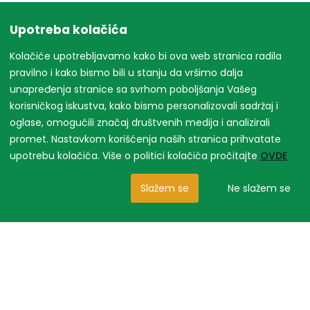
Upotreba kolačića
Kolačiće upotrebljavamo kako bi ova web stranica radila
pravilno i kako bismo bili u stanju da vršimo dalja
unapređenja stranice sa svrhom poboljšanja Vašeg
korisničkog iskustva, kako bismo personalizovali sadržaj i
oglase, omogućili značaj društvenih medija i analizirali
promet. Nastavkom korišćenja naših stranica prihvatate
upotrebu kolačića. Više o politici kolačića pročitajte
OVDE
Slažem se
Ne slažem se