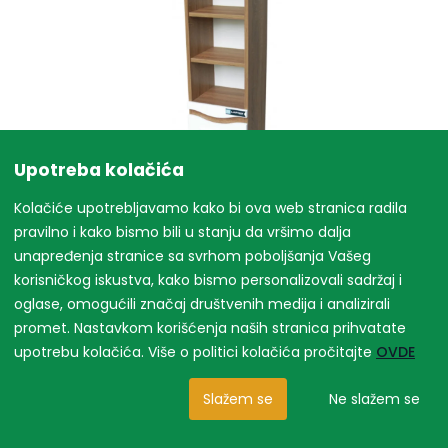
Upotreba kolačića
Kolačiće upotrebljavamo kako bi ova web stranica radila
pravilno i kako bismo bili u stanju da vršimo dalja
unapređenja stranice sa svrhom poboljšanja Vašeg
korisničkog iskustva, kako bismo personalizovali sadržaj i
oglase, omogućili značaj društvenih medija i analizirali
promet. Nastavkom korišćenja naših stranica prihvatate
upotrebu kolačića. Više o politici kolačića pročitajte
OVDE
Slažem se
Ne slažem se