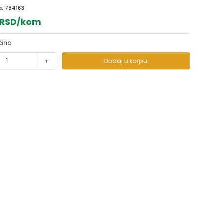
a:
784163
 RSD/kom
čina
+
Dodaj u korpu