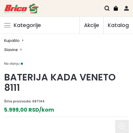
Kategorije
Akcije
Katalog
Kupatilo
>
Slavine
>
Na stanju
BATERIJA KADA VENETO
8111
Šifra proizvoda:
697144
5.999,00 RSD/kom