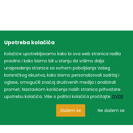
Upotreba kolačića
Kolačiće upotrebljavamo kako bi ova web stranica radila
pravilno i kako bismo bili u stanju da vršimo dalja
unapređenja stranice sa svrhom poboljšanja Vašeg
korisničkog iskustva, kako bismo personalizovali sadržaj i
oglase, omogućili značaj društvenih medija i analizirali
promet. Nastavkom korišćenja naših stranica prihvatate
upotrebu kolačića. Više o politici kolačića pročitajte
OVDE
Slažem se
Ne slažem se