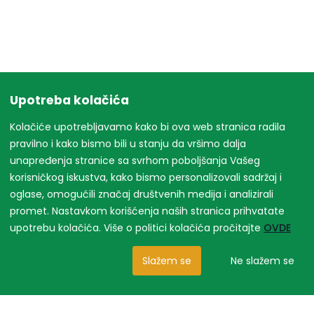
Upotreba kolačića
Kolačiće upotrebljavamo kako bi ova web stranica radila
pravilno i kako bismo bili u stanju da vršimo dalja
unapređenja stranice sa svrhom poboljšanja Vašeg
korisničkog iskustva, kako bismo personalizovali sadržaj i
oglase, omogućili značaj društvenih medija i analizirali
promet. Nastavkom korišćenja naših stranica prihvatate
upotrebu kolačića. Više o politici kolačića pročitajte
OVDE
Slažem se
Ne slažem se