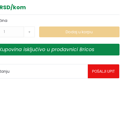
 RSD/kom
čina
+
Dodaj u korpu
Kupovina isključivo u prodavnici Bricos
tanju
POŠALJI UPIT