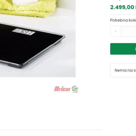
2.499,00
Potrebna koli
-
Nema na s