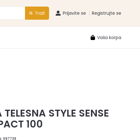
Traži
Prijavite se
Registrujte se
Vaša korpa
 TELESNA STYLE SENSE
ACT 100
a:
697739