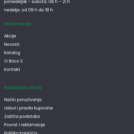
ponedeljak - subota: 08 h - 21 h
nedelja: od 09 h do 18 h
Informacije
Akcije
Novosti
Katalog
O Brico S
Kontakt
Korisnički servis
Način poručivanja
Uslovi i pravila kupovine
Zaštita podataka
Povrat i reklamacije
Politika kolačića