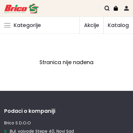
Kategorije
Akcije
Katalog
Stranica nije nađena
Podaci o kompaniji
Brico S D.O.O
Bul. vojvode Stepe 40, Novi Sad