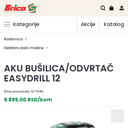
Kategorije
Akcije
Katalog
Radionica
>
Električni alati i mašine
>
AKU BUŠILICA/ODVRTAČ
EASYDRILL 12
Šifra proizvoda:
677945
9.899,00 RSD/kom