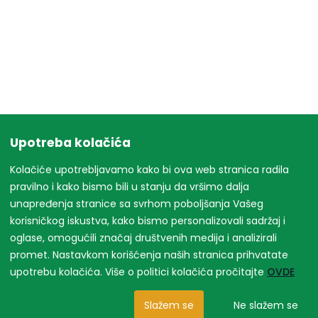
Upotreba kolačića
Kolačiće upotrebljavamo kako bi ova web stranica radila
pravilno i kako bismo bili u stanju da vršimo dalja
unapređenja stranice sa svrhom poboljšanja Vašeg
korisničkog iskustva, kako bismo personalizovali sadržaj i
oglase, omogućili značaj društvenih medija i analizirali
promet. Nastavkom korišćenja naših stranica prihvatate
upotrebu kolačića. Više o politici kolačića pročitajte
OVDE
Slažem se
Ne slažem se