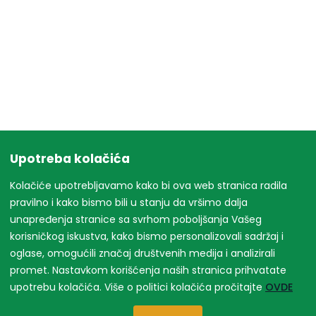
Upotreba kolačića
Kolačiće upotrebljavamo kako bi ova web stranica radila
pravilno i kako bismo bili u stanju da vršimo dalja
unapređenja stranice sa svrhom poboljšanja Vašeg
korisničkog iskustva, kako bismo personalizovali sadržaj i
oglase, omogućili značaj društvenih medija i analizirali
promet. Nastavkom korišćenja naših stranica prihvatate
upotrebu kolačića. Više o politici kolačića pročitajte
OVDE