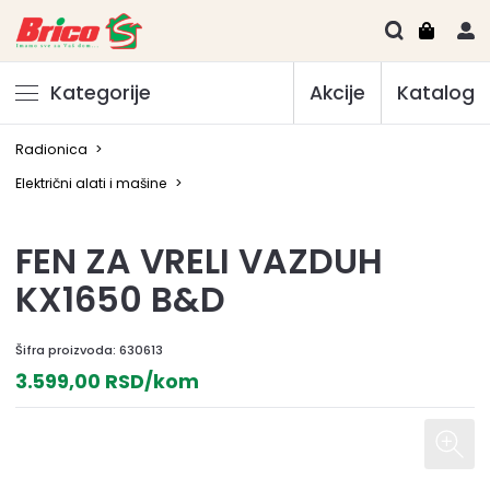
Kategorije
Akcije
Katalog
Radionica
>
Električni alati i mašine
>
FEN ZA VRELI VAZDUH
KX1650 B&D
Šifra proizvoda:
630613
3.599,00 RSD/kom