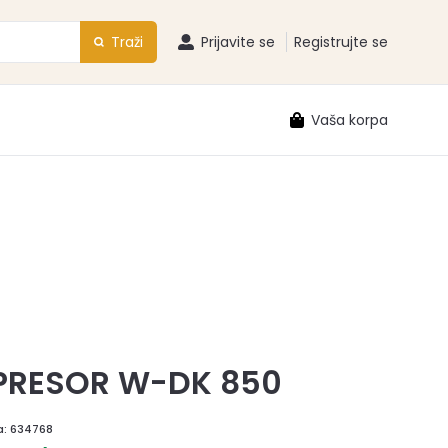
Traži
Prijavite se
Registrujte se
Vaša korpa
RESOR W-DK 850
a:
634768