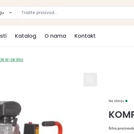
ju
sti
Katalog
O nama
Kontakt
OR W-DK 850
Na stanju
KOMP
Šifra proizvod