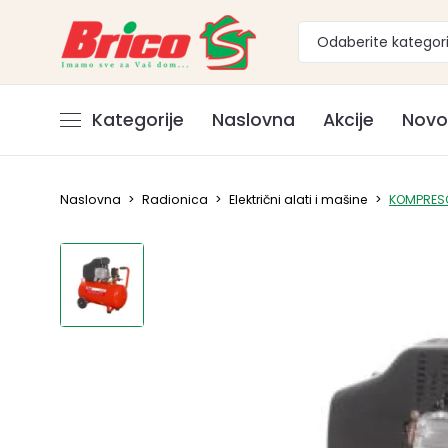
Odaberite kategori
Kategorije
Naslovna
Akcije
Novo
Naslovna
>
Radionica
>
Električni alati i mašine
>
KOMPRES