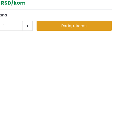
0 RSD/kom
čina
+
Dodaj u korpu