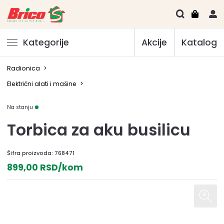
Kategorije
Akcije
Katalog
Radionica
>
Električni alati i mašine
>
Na stanju
Torbica za aku busilicu
Šifra proizvoda:
768471
899,00 RSD/kom