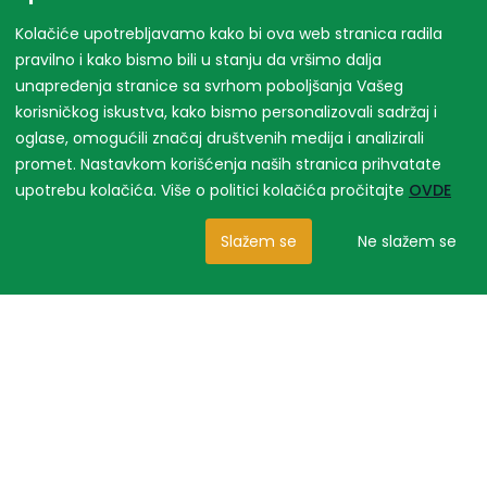
Kolačiće upotrebljavamo kako bi ova web stranica radila
pravilno i kako bismo bili u stanju da vršimo dalja
unapređenja stranice sa svrhom poboljšanja Vašeg
korisničkog iskustva, kako bismo personalizovali sadržaj i
oglase, omogućili značaj društvenih medija i analizirali
promet. Nastavkom korišćenja naših stranica prihvatate
upotrebu kolačića. Više o politici kolačića pročitajte
OVDE
Slažem se
Ne slažem se