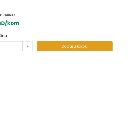
a:
768643
RSD/kom
čina
+
Dodaj u korpu