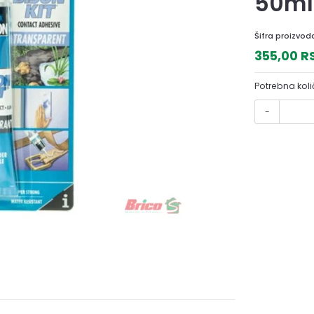
50ml
Šifra proizvod
355,00 
Potrebna koli
-