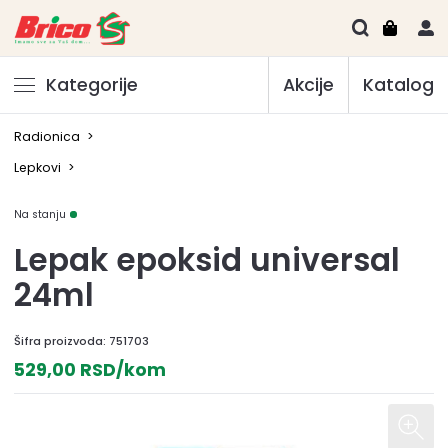
Kategorije
Akcije
Katalog
Radionica
>
Lepkovi
>
Na stanju
Lepak epoksid universal
24ml
Šifra proizvoda:
751703
529,00 RSD/kom