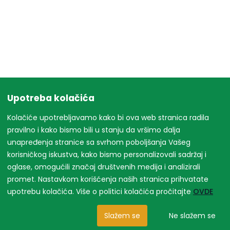
Upotreba kolačića
Kolačiće upotrebljavamo kako bi ova web stranica radila
pravilno i kako bismo bili u stanju da vršimo dalja
unapređenja stranice sa svrhom poboljšanja Vašeg
korisničkog iskustva, kako bismo personalizovali sadržaj i
oglase, omogućili značaj društvenih medija i analizirali
promet. Nastavkom korišćenja naših stranica prihvatate
upotrebu kolačića. Više o politici kolačića pročitajte
OVDE
Slažem se
Ne slažem se