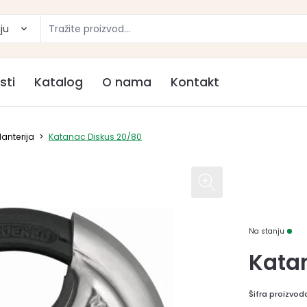
ju
sti
Katalog
O nama
Kontakt
anterija
>
Katanac Diskus 20/80
Na stanju
Kata
Šifra proizvod