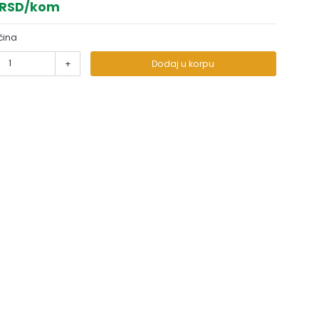
 RSD/kom
čina
+
Dodaj u korpu