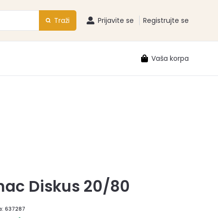
Traži
Prijavite se
Registrujte se
Vaša korpa
nac Diskus 20/80
a:
637287