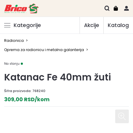
Kategorije
Akcije
Katalog
Radionica
>
Oprema za radionicu i metalna galanterija
>
Na stanju
Katanac Fe 40mm žuti
Šifra proizvoda:
768240
309,00 RSD/kom