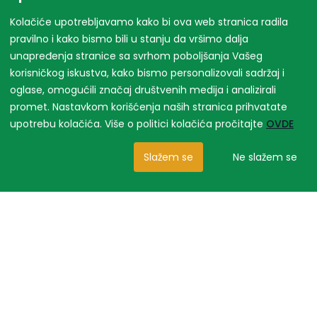
Kolačiće upotrebljavamo kako bi ova web stranica radila
pravilno i kako bismo bili u stanju da vršimo dalja
unapređenja stranice sa svrhom poboljšanja Vašeg
korisničkog iskustva, kako bismo personalizovali sadržaj i
oglase, omogućili značaj društvenih medija i analizirali
promet. Nastavkom korišćenja naših stranica prihvatate
upotrebu kolačića. Više o politici kolačića pročitajte
OVDE
Slažem se
Ne slažem se