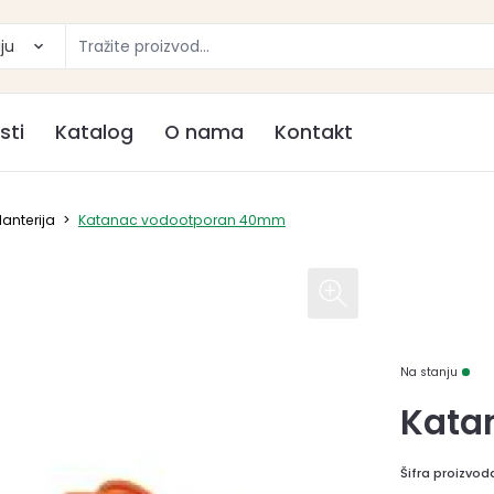
ju
sti
Katalog
O nama
Kontakt
anterija
>
Katanac vodootporan 40mm
Na stanju
Kata
Šifra proizvod