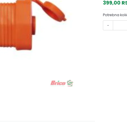
399,00 
Potrebna koli
-