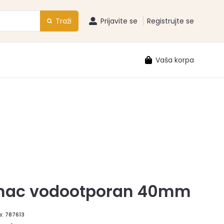
Traži
Prijavite se
Registrujte se
Vaša korpa
nac vodootporan 40mm
a:
787613