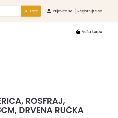
Traži
Prijavite se
Registrujte se
Vaša korpa
ERICA, ROSFRAJ,
3CM, DRVENA RUČKA