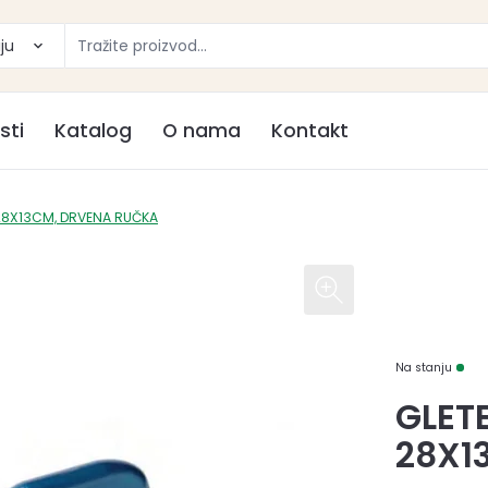
ju
sti
Katalog
O nama
Kontakt
 28X13CM, DRVENA RUČKA
Na stanju
GLET
28X1