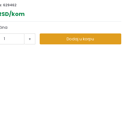
a:
629462
 RSD/kom
čina
+
Dodaj u korpu