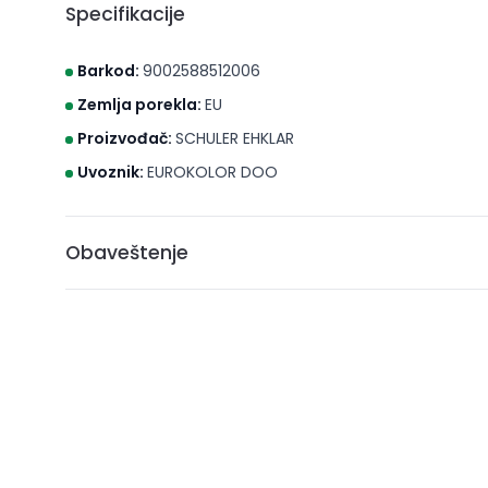
Specifikacije
Barkod:
9002588512006
Zemlja porekla:
EU
Proizvođač:
SCHULER EHKLAR
Uvoznik:
EUROKOLOR DOO
Obaveštenje
* Brico S d.o.o. Novi Sad nastoji da cene, fotografije i opis
može da garantuje da su svi podaci apsolutno ispravni. A
ne podrazumeva da su dostupni u svakom trenutku.
** Sve cene su sa uračunatim PDV-om, plaćanje se vrši i
***Cene i osobine proizvoda koji nisu dostupni ne gara