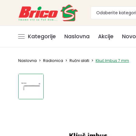
Odaberite kategori
Kategorije
Naslovna
Akcije
Novo
Naslovna
>
Radionica
>
Ručni alati
>
Ključ Imbus 7 mm