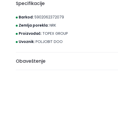
Specifikacije
Barkod:
5902062372079
Zemlja porekla:
NRK
Proizvođač:
TOPEX GROUP
Uvoznik:
POLJOBIT DOO
Obaveštenje
* Brico S d.o.o. Novi Sad nastoji da cene, fotografije i opis
može da garantuje da su svi podaci apsolutno ispravni. A
ne podrazumeva da su dostupni u svakom trenutku.
** Sve cene su sa uračunatim PDV-om, plaćanje se vrši i
***Cene i osobine proizvoda koji nisu dostupni ne gara