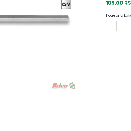
109,00 R
Potrebna koli
-