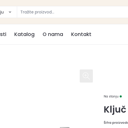
ju
sti
Katalog
O nama
Kontakt
Na stanju
Klju
Šifra proizvod