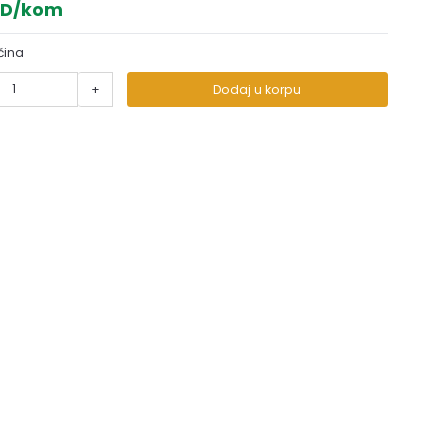
SD/kom
čina
+
Dodaj u korpu