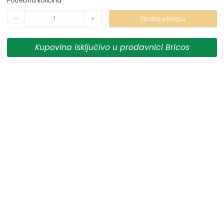
Potrebna količina
garantuje da su svi podaci apsolutno ispravni. Artikli
-
+
Dodaj u korpu
prikazani na sajtu su deo naše ponude i ne podrazumeva
da su dostupni u svakom trenutku.
Kupovina isključivo u prodavnici Bricos
** Sve cene su sa uračunatim PDV-om, plaćanje se vrši
isključivo u dinarima.
***Cene i osobine proizvoda koji nisu dostupni ne
garantujemo za njihovu tačnost.