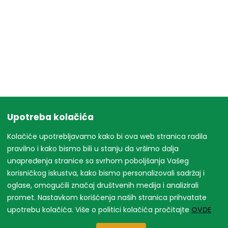
Upotreba kolačića
Kolačiće upotrebljavamo kako bi ova web stranica radila
pravilno i kako bismo bili u stanju da vršimo dalja
unapređenja stranice sa svrhom poboljšanja Vašeg
korisničkog iskustva, kako bismo personalizovali sadržaj i
oglase, omogućili značaj društvenih medija i analizirali
promet. Nastavkom korišćenja naših stranica prihvatate
upotrebu kolačića. Više o politici kolačića pročitajte
OVDE