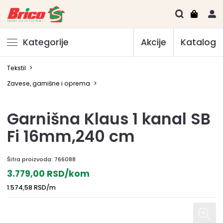
Kategorije
Akcije
Katalog
Tekstil
>
Zavese, garnišne i oprema
>
Garnišna Klaus 1 kanal SB
Fi 16mm,240 cm
Šifra proizvoda:
766088
3.779,00 RSD/kom
1.574,58 RSD/m