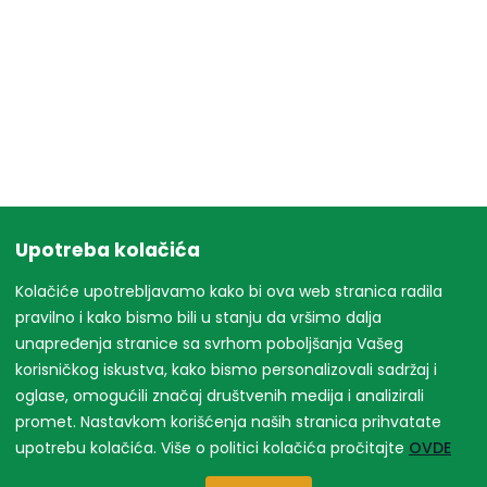
Upotreba kolačića
Kolačiće upotrebljavamo kako bi ova web stranica radila
pravilno i kako bismo bili u stanju da vršimo dalja
unapređenja stranice sa svrhom poboljšanja Vašeg
korisničkog iskustva, kako bismo personalizovali sadržaj i
oglase, omogućili značaj društvenih medija i analizirali
promet. Nastavkom korišćenja naših stranica prihvatate
upotrebu kolačića. Više o politici kolačića pročitajte
OVDE