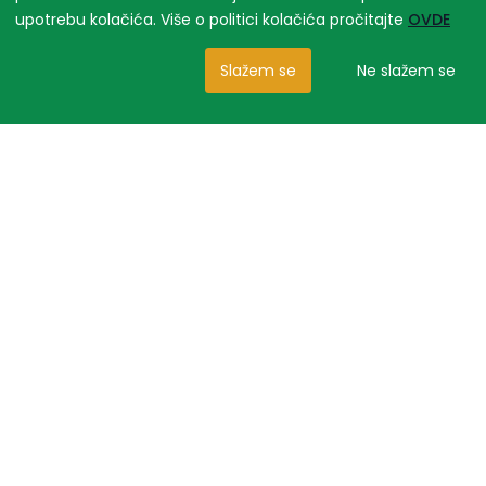
upotrebu kolačića. Više o politici kolačića pročitajte
OVDE
Slažem se
Ne slažem se
Slični proizvodi
NEMA NA STANJU