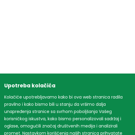
Upotreba kolačića
Kolačiće upotrebljavamo kako bi ova web stranica radila
pravilno i kako bismo bili u stanju da vršimo dalja
unapređenja stranice sa svrhom poboljšanja Vašeg
korisničkog iskustva, kako bismo personalizovali sadržaj i
oglase, omogućili značaj društvenih medija i analizirali
promet. Nastavkom korišćenja naših stranica prihvatate