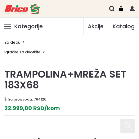
Kategorije
Akcije
Katalog
Za decu
>
Igračke za dvorište
>
TRAMPOLINA+MREŽA SET
183X68
Šifra proizvoda:
764120
22.999,00 RSD/kom