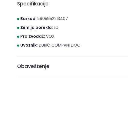
Specifikacije
Barkod:
5905952213407
Zemlja porekla:
EU
Proizvođač:
VOX
Uvoznik:
ĐURIĆ COMPANI DOO
Obaveštenje
* Brico S d.o.o. Novi Sad nastoji da cene, fotografije i opis
može da garantuje da su svi podaci apsolutno ispravni. A
ne podrazumeva da su dostupni u svakom trenutku.
** Sve cene su sa uračunatim PDV-om, plaćanje se vrši i
***Cene i osobine proizvoda koji nisu dostupni ne gara