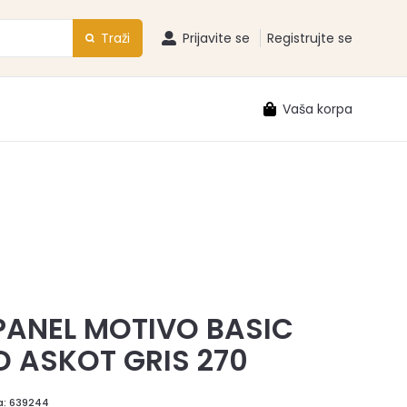
Traži
Prijavite se
Registrujte se
Vaša korpa
PANEL MOTIVO BASIC
D ASKOT GRIS 270
a:
639244