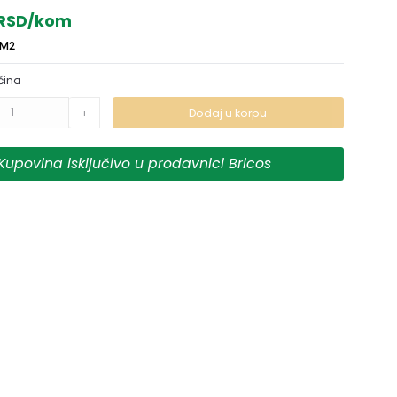
 RSD/kom
/M2
čina
+
Dodaj u korpu
Kupovina isključivo u prodavnici Bricos