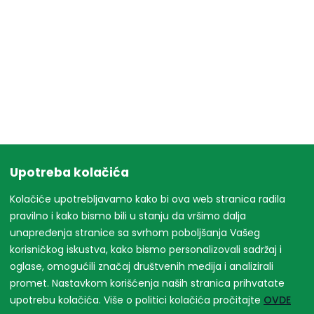
Upotreba kolačića
Kolačiće upotrebljavamo kako bi ova web stranica radila
pravilno i kako bismo bili u stanju da vršimo dalja
unapređenja stranice sa svrhom poboljšanja Vašeg
korisničkog iskustva, kako bismo personalizovali sadržaj i
oglase, omogućili značaj društvenih medija i analizirali
promet. Nastavkom korišćenja naših stranica prihvatate
upotrebu kolačića. Više o politici kolačića pročitajte
OVDE