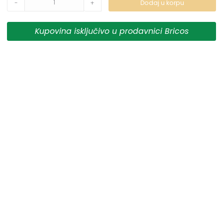
-
+
Dodaj u korpu
prikazani na sajtu su deo naše ponude i ne podrazumeva
da su dostupni u svakom trenutku.
Kupovina isključivo u prodavnici Bricos
** Sve cene su sa uračunatim PDV-om, plaćanje se vrši
isključivo u dinarima.
***Cene i osobine proizvoda koji nisu dostupni ne
garantujemo za njihovu tačnost.