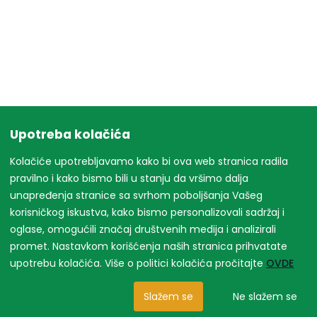
Upotreba kolačića
Kolačiće upotrebljavamo kako bi ova web stranica radila
pravilno i kako bismo bili u stanju da vršimo dalja
unapređenja stranice sa svrhom poboljšanja Vašeg
korisničkog iskustva, kako bismo personalizovali sadržaj i
oglase, omogućili značaj društvenih medija i analizirali
promet. Nastavkom korišćenja naših stranica prihvatate
upotrebu kolačića. Više o politici kolačića pročitajte
OVDE
Slažem se
Ne slažem se