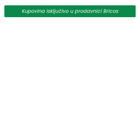
da su dostupni u svakom trenutku.
Kupovina isključivo u prodavnici Bricos
** Sve cene su sa uračunatim PDV-om, plaćanje se vrši
isključivo u dinarima.
***Cene i osobine proizvoda koji nisu dostupni ne
garantujemo za njihovu tačnost.